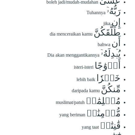
عَسَىٰ
boleh jadi/mudah-mudahan
رَبُّهُۥٓ
Tuhannya
إِن
jika
طَلَّقَكُنَّ
dia menceraikan kamu
أَن
bahwa
يُبۡدِلَهُۥٓ
Dia akan menggantikannya
أَزۡوَٰجًا
isteri-isteri
خَيۡرٗا
lebih baik
مِّنكُنَّ
daripada kamu
مُسۡلِمَٰتٖ
muslimat/patuh
مُّؤۡمِنَٰتٖ
yang beriman
قَٰنِتَٰتٖ
yang taat