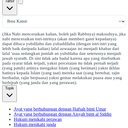
Tafsir
(Jika Nabi menceraikan kalian, boleh jadi Rabbnya) maksudnya, jika
nabi menceraikan istri-istrinya (akan memberi ganti kepadanya)
dapat dibaca yubdilahu dan yubaddilahu (dengan istri-istri yang
lebih baik daripada kalian) lafal azwaajan ini menjadi khabar dari
lafal 'asaa sedangkan jumlah an yubdilahu dan seterusnya menjadi
jawab syarath. Di sini tidak ada badal karena apa yang disebutkan
pada syarat tidak terjadi, yakni perceraian itu tidak pernah terjadi
(yang patuh) artinya mengakui Islam (yang beriman) yakni ikhlas
hatinya kepada Islam (yang taat) mereka taat (yang bertobat, rajin
beribadat, rajin berpuasa) yakni gemar melakukan puasa atau yang
berhijrah (yang janda dan yang perawan).
Topik
Ayat yang berhubungan dengan Hafsah binti Umar
Ayat yang berhubungan dengan Aisyah binti al Siddiq
Hukum menikahi perawan
Hukum menikahi janda