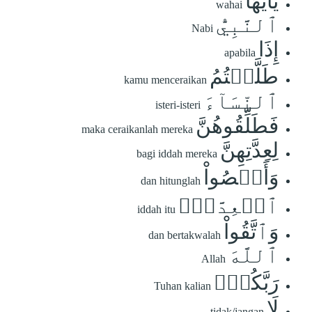
يَٰٓأَيُّهَا
wahai
ٱلنَّبِيُّ
Nabi
إِذَا
apabila
طَلَّقۡتُمُ
kamu menceraikan
ٱلنِّسَآءَ
isteri-isteri
فَطَلِّقُوهُنَّ
maka ceraikanlah mereka
لِعِدَّتِهِنَّ
bagi iddah mereka
وَأَحۡصُواْ
dan hitunglah
ٱلۡعِدَّةَۖ
iddah itu
وَٱتَّقُواْ
dan bertakwalah
ٱللَّهَ
Allah
رَبَّكُمۡۖ
Tuhan kalian
لَا
tidak/jangan