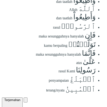
وَأَطِيعُواْ
dan taatlah
ٱللَّهَ
Allah
وَأَطِيعُواْ
dan taatlah
ٱلرَّسُولَۚ
rasul
فَإِن
maka sesungguhnya hanyalah
تَوَلَّيۡتُمۡ
kamu berpaling
فَإِنَّمَا
maka sesungguhnya hanyalah
عَلَىٰ
atas
رَسُولِنَا
rasul Kami
ٱلۡبَلَٰغُ
penyampaian
ٱلۡمُبِينُ
terang/nyata
Terjemahan