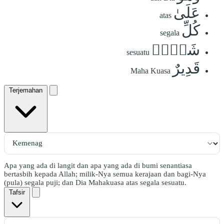
عَلَىٰ
atas
كُلِّ
segala
شَيۡءٖ
sesuatu
قَدِيرٌ
Maha Kuasa
Terjemahan
Apa yang ada di langit dan apa yang ada di bumi senantiasa
bertasbih kepada Allah; milik-Nya semua kerajaan dan bagi-Nya
(pula) segala puji; dan Dia Mahakuasa atas segala sesuatu.
Tafsir