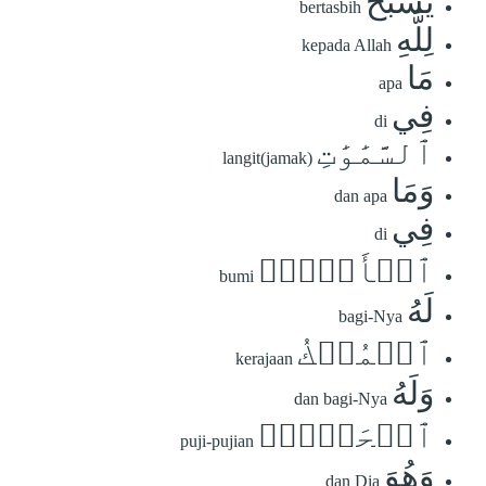
يُسَبِّحُ
bertasbih
لِلَّهِ
kepada Allah
مَا
apa
فِي
di
ٱلسَّمَٰوَٰتِ
langit(jamak)
وَمَا
dan apa
فِي
di
ٱلۡأَرۡضِۖ
bumi
لَهُ
bagi-Nya
ٱلۡمُلۡكُ
kerajaan
وَلَهُ
dan bagi-Nya
ٱلۡحَمۡدُۖ
puji-pujian
وَهُوَ
dan Dia