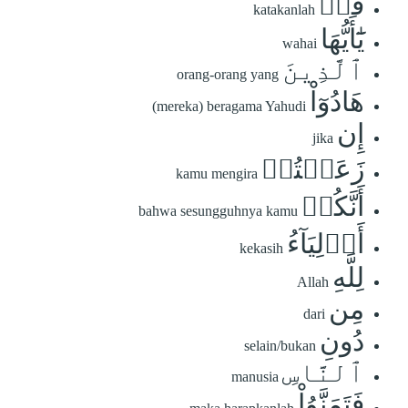
قُلۡ
katakanlah
يَٰٓأَيُّهَا
wahai
ٱلَّذِينَ
orang-orang yang
هَادُوٓاْ
(mereka) beragama Yahudi
إِن
jika
زَعَمۡتُمۡ
kamu mengira
أَنَّكُمۡ
bahwa sesungguhnya kamu
أَوۡلِيَآءُ
kekasih
لِلَّهِ
Allah
مِن
dari
دُونِ
selain/bukan
ٱلنَّاسِ
manusia
فَتَمَنَّوُاْ