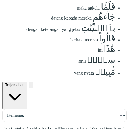
فَلَمَّا
maka tatkala
جَآءَهُم
datang kepada mereka
بِٱلۡبَيِّنَٰتِ
dengan keterangan yang jelas
قَالُواْ
berkata mereka
هَٰذَا
ini
سِحۡرٞ
sihir
مُّبِينٞ
yang nyata
Terjemahan
Dan (ingatlah) ketika Isa Putra Maryam berkata, "Wahai Bani Israil!