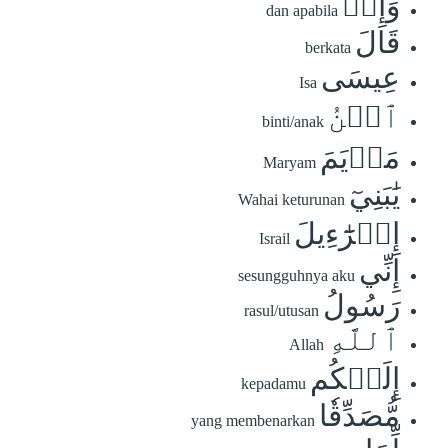
وَإِذۡ
dan apabila
قَالَ
berkata
عِيسَى
Isa
ٱبۡنُ
binti/anak
مَرۡيَمَ
Maryam
يَٰبَنِيٓ
Wahai keturunan
إِسۡرَٰٓءِيلَ
Israil
إِنِّي
sesungguhnya aku
رَسُولُ
rasul/utusan
ٱللَّهِ
Allah
إِلَيۡكُم
kepadamu
مُّصَدِّقٗا
yang membenarkan