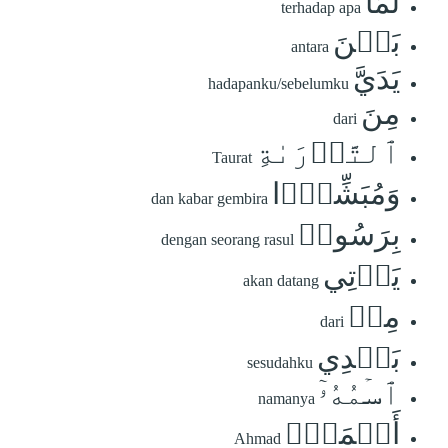
لِّمَا
terhadap apa
بَيۡنَ
antara
يَدَيَّ
hadapanku/sebelumku
مِنَ
dari
ٱلتَّوۡرَىٰةِ
Taurat
وَمُبَشِّرَۢا
dan kabar gembira
بِرَسُولٖ
dengan seorang rasul
يَأۡتِي
akan datang
مِنۢ
dari
بَعۡدِي
sesudahku
ٱسۡمُهُۥٓ
namanya
أَحۡمَدُۖ
Ahmad