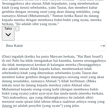
Sesungguhnya aku utusan Allah kepadamu, yang membenarkan
kitab (yang turun) sebelumku, yaitu Taurat, dan memberi kabar
gembira dengan seorang rasul yang akan datang setelahku, yang
namanya Ahmad (Muhammad)." Namun ketika Rasul itu datang
kepada mereka dengan membawa bukti-bukti yang nyata, mereka
berkata, "Ini adalah sihir yang nyata."
Tafsir
(Dan) ingatlah (ketika Isa putra Maryam berkata, "Hai Bani Israel!)
di sini Nabi Isa tidak mengatakan hai kaumku, karena sesungguhnya
dia tidak mempunyai kerabat di kalangan mereka (Sesungguhnya
aku adalah utusan Allah kepada kalian, membenarkan kitab
sebelumku) kitab yang diturunkan sebelumku (yaitu Taurat dan
memberi kabar gembira dengan datangnya seorang rasul yang akan
datang sesudahku, namanya Ahmad.") Allah berfirman: (Maka
tatkala rasul itu datang kepada mereka) yakni Ahmad alias
Muhammad kepada orang-orang kafir (dengan membawa bukti-
bukti yang nyata) yakni ayat-ayat dan tanda-tanda (mereka berkata,
"Ini) maksudnya, apa yang didatangkannya itu (adalah sihir)
menurut suatu qiraat lafal sihrun dibaca saahirun artinya orang yang
datang ini adalah penyihir (yang nyata") yang jelas.