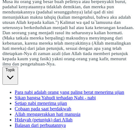
Musa itu orang yang besar buah pelirnya atau berpenyakit burut,
padahal kenyataannya tidaklah demikian, dan mereka pun
mendustakannya (padahal sesungguhnya) lafal qad di sini
menunjukkan makna tahqiq (kalian mengetahui, bahwa aku adalah
utusan Allah kepada kalian.") Kalimat wa qad ta`lamuuna dan
seterusnya berkedudukan menjadi hal atau kata keterangan keadaan.
Dan seorang yang menjadi rasul itu seharusnya kalian hormati.
(Maka tatkala mereka berpaling) maksudnya menyimpang dari
kebenaran, karena mereka telah menyakitinya (Allah memalingkan
hati mereka) dari jalan petunjuk, sesuai dengan apa yang telah
ditetapkan-Nya di zaman azali (dan Allah tiada memberi petunjuk
kepada kaum yang fasik) yakni orang-orang yang kafir, menurut
ilmu dan pengetahuan-Nya.
Topik
Para nabi adalah orang yang paling berat menerima ujian
Sikap bangsa Yahudi terhadap Nabi - nabi
Setiap nabi menerima ujian
Cobaan pada saat berdakwah
Allah menggerakkan hati manusia
Hidayah (petunjuk) dari Allah
Balasan dari perbuatannya