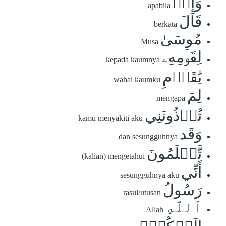
وَإِذۡ
apabila
قَالَ
berkata
مُوسَىٰ
Musa
لِقَوۡمِهِۦ
kepada kaumnya
يَٰقَوۡمِ
wahai kaumku
لِمَ
mengapa
تُؤۡذُونَنِي
kamu menyakiti aku
وَقَد
dan sesungguhnya
تَّعۡلَمُونَ
(kalian) mengetahui
أَنِّي
sesungguhnya aku
رَسُولُ
rasul/utusan
ٱللَّهِ
Allah