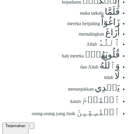
إِلَيۡكُمۡۖ
kepadamu
فَلَمَّا
maka tatkala
زَاغُوٓاْ
mereka berpaling
أَزَاغَ
memalingkan
ٱللَّهُ
Allah
قُلُوبَهُمۡۚ
hati mereka
وَٱللَّهُ
dan Allah
لَا
tidak
يَهۡدِي
menunjukkan
ٱلۡقَوۡمَ
kaum
ٱلۡفَٰسِقِينَ
orang-orang yang fasik
Terjemahan