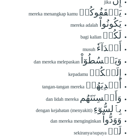
إِن
jika
يَثۡقَفُوكُمۡ
mereka menangkap kamu
يَكُونُواْ
mereka adalah
لَكُمۡ
bagi kalian
أَعۡدَآءٗ
musuh
وَيَبۡسُطُوٓاْ
dan mereka melepaskan
إِلَيۡكُمۡ
kepadamu
أَيۡدِيَهُمۡ
tangan-tangan mereka
وَأَلۡسِنَتَهُم
dan lidah mereka
بِٱلسُّوٓءِ
dengan kejahatan (menyakiti)
وَوَدُّواْ
dan mereka menginginkan
لَوۡ
sekiranya/supaya