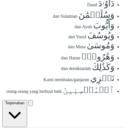
دَاوُۥدَ
Daud
وَسُلَيۡمَٰنَ
dan Sulaiman
وَأَيُّوبَ
dan Ayub
وَيُوسُفَ
dan Yusuf
وَمُوسَىٰ
dan Musa
وَهَٰرُونَۚ
dan Harun
وَكَذَٰلِكَ
dan demikianlah
نَجۡزِي
Kami membalas/ganjaran
ٱلۡمُحۡسِنِينَ
orang-orang yang berbuat baik
Terjemahan