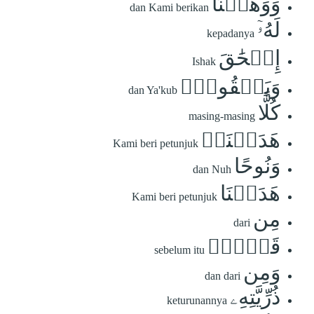
وَوَهَبۡنَا
dan Kami berikan
لَهُۥٓ
kepadanya
إِسۡحَٰقَ
Ishak
وَيَعۡقُوبَۚ
dan Ya'kub
كُلًّا
masing-masing
هَدَيۡنَاۚ
Kami beri petunjuk
وَنُوحًا
dan Nuh
هَدَيۡنَا
Kami beri petunjuk
مِن
dari
قَبۡلُۖ
sebelum itu
وَمِن
dan dari
ذُرِّيَّتِهِۦ
keturunannya