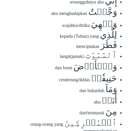
إِنِّي
sesungguhnya aku
وَجَّهۡتُ
aku menghadapkan
وَجۡهِيَ
wajahku/diriku
لِلَّذِي
kepada (Tuhan) yang
فَطَرَ
menciptakan
ٱلسَّمَٰوَٰتِ
langit(jamak)
وَٱلۡأَرۡضَ
dan bumi
حَنِيفٗاۖ
cenderung/ikhlas
وَمَآ
dan bukanlah
أَنَا۠
aku
مِنَ
dari/termasuk
ٱلۡمُشۡرِكِينَ
orang-orang yang
mempersekutukan