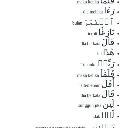
فَلَمَّا
maka ketika
رَءَا
dia melihat
ٱلۡقَمَرَ
bulan
بَازِغٗا
terbit
قَالَ
dia berkata
هَٰذَا
ini
رَبِّيۖ
Tuhanku
فَلَمَّآ
maka ketika
أَفَلَ
ia terbenam
قَالَ
dia berkata
لَئِن
sungguh jika
لَّمۡ
tidak
يَهۡدِنِي