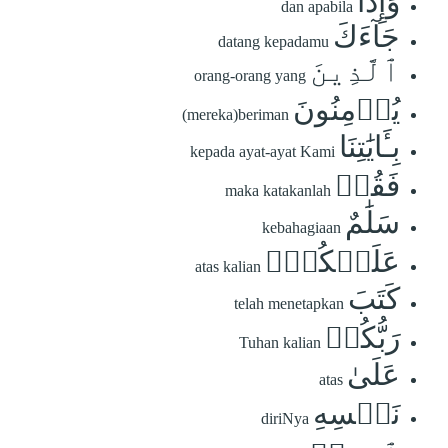
وَإِذَا
dan apabila
جَآءَكَ
datang kepadamu
ٱلَّذِينَ
orang-orang yang
يُؤۡمِنُونَ
(mereka)beriman
بِـَٔايَٰتِنَا
kepada ayat-ayat Kami
فَقُلۡ
maka katakanlah
سَلَٰمٌ
kebahagiaan
عَلَيۡكُمۡۖ
atas kalian
كَتَبَ
telah menetapkan
رَبُّكُمۡ
Tuhan kalian
عَلَىٰ
atas
نَفۡسِهِ
diriNya