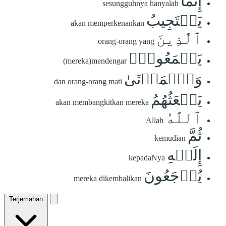
إِنَّمَا
sesungguhnya hanyalah
يَسۡتَجِيبُ
akan memperkenankan
ٱلَّذِينَ
orang-orang yang
يَسۡمَعُونَۘ
(mereka)mendengar
وَٱلۡمَوۡتَىٰ
dan orang-orang mati
يَبۡعَثُهُمُ
akan membangkitkan mereka
ٱللَّهُ
Allah
ثُمَّ
kemudian
إِلَيۡهِ
kepadaNya
يُرۡجَعُونَ
mereka dikembalikan
Terjemahan