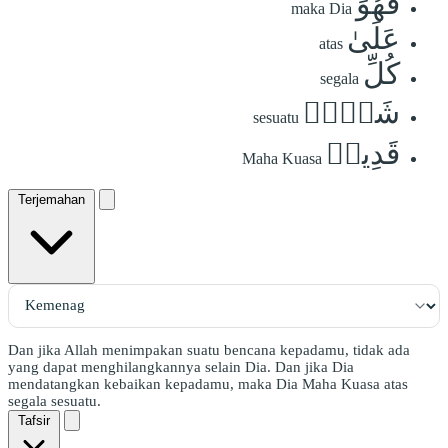
فَهُوَ
maka Dia
عَلَىٰ
atas
كُلِّ
segala
شَيۡءٖ
sesuatu
قَدِيرٞ
Maha Kuasa
Terjemahan
Dan jika Allah menimpakan suatu bencana kepadamu, tidak ada
yang dapat menghilangkannya selain Dia. Dan jika Dia
mendatangkan kebaikan kepadamu, maka Dia Maha Kuasa atas
segala sesuatu.
Tafsir