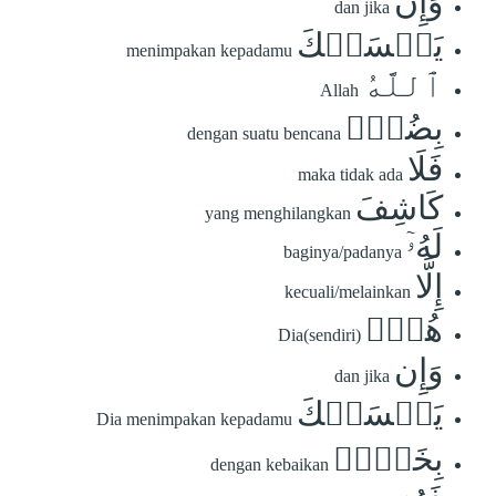
وَإِن
dan jika
يَمۡسَسۡكَ
menimpakan kepadamu
ٱللَّهُ
Allah
بِضُرّٖ
dengan suatu bencana
فَلَا
maka tidak ada
كَاشِفَ
yang menghilangkan
لَهُۥٓ
baginya/padanya
إِلَّا
kecuali/melainkan
هُوَۖ
Dia(sendiri)
وَإِن
dan jika
يَمۡسَسۡكَ
Dia menimpakan kepadamu
بِخَيۡرٖ
dengan kebaikan