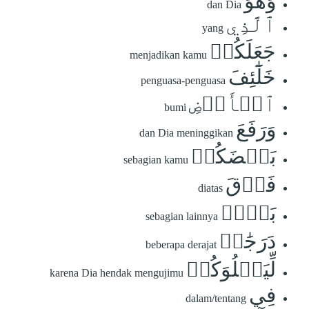
وَهُوَ
dan Dia
ٱلَّذِي
yang
جَعَلَكُمۡ
menjadikan kamu
خَلَٰٓئِفَ
penguasa-penguasa
ٱلۡأَرۡضِ
bumi
وَرَفَعَ
dan Dia meninggikan
بَعۡضَكُمۡ
sebagian kamu
فَوۡقَ
diatas
بَعۡضٖ
sebagian lainnya
دَرَجَٰتٖ
beberapa derajat
لِّيَبۡلُوَكُمۡ
karena Dia hendak mengujimu
فِي
dalam/tentang