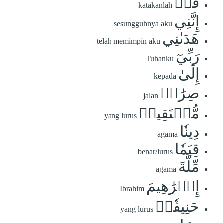
قُلۡ
katakanlah
إِنَّنِي
sesungguhnya aku
هَدَىٰنِي
telah memimpin aku
رَبِّيٓ
Tuhanku
إِلَىٰ
kepada
صِرَٰطٖ
jalan
مُّسۡتَقِيمٖ
yang lurus
دِينٗا
agama
قِيَمٗا
benar/lurus
مِّلَّةَ
agama
إِبۡرَٰهِيمَ
Ibrahim
حَنِيفٗاۚ
yang lurus