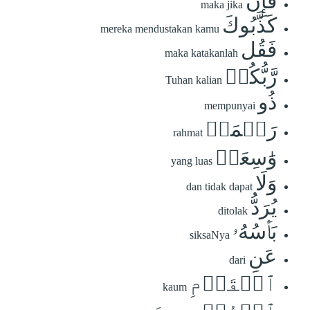
فَإِن
maka jika
كَذَّبُوكَ
mereka mendustakan kamu
فَقُل
maka katakanlah
رَّبُّكُمۡ
Tuhan kalian
ذُو
mempunyai
رَحۡمَةٖ
rahmat
وَٰسِعَةٖ
yang luas
وَلَا
dan tidak dapat
يُرَدُّ
ditolak
بَأۡسُهُۥ
siksaNya
عَنِ
dari
ٱلۡقَوۡمِ
kaum