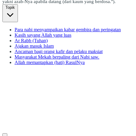
yakni azab-Nya apabila datang (dari kaum yang berdosa.").
Topik
Para nabi menyampaikan kabar gembira dan peringatan
Kasih sayang Allah yang luas
Ar Rabb (Tuhan)
Ajakan masuk Islam
Ancaman bagi orang kafir dan pelaku maksiat
Masyarakat Mekah berpaling dari Nabi saw.
Allah memantapkan (hati) RasulNya