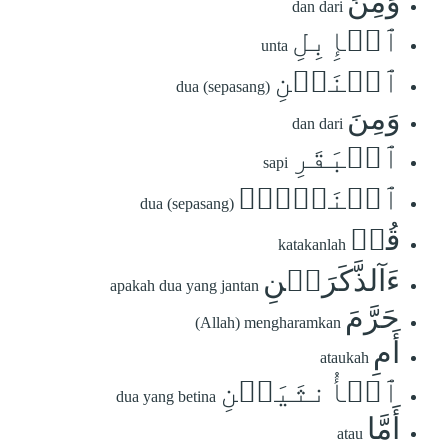
وَمِنَ
dan dari
ٱلۡإِبِلِ
unta
ٱثۡنَيۡنِ
dua (sepasang)
وَمِنَ
dan dari
ٱلۡبَقَرِ
sapi
ٱثۡنَيۡنِۗ
dua (sepasang)
قُلۡ
katakanlah
ءَآلذَّكَرَيۡنِ
apakah dua yang jantan
حَرَّمَ
(Allah) mengharamkan
أَمِ
ataukah
ٱلۡأُنثَيَيۡنِ
dua yang betina
أَمَّا
atau