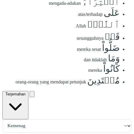
ٱفۡتِرَآءً
mengada-adakan
عَلَى
atas/terhadap
ٱللَّهِۚ
Allah
قَدۡ
sesungguhnya
ضَلُّواْ
mereka sesat
وَمَا
dan tidaklah
كَانُواْ
mereka
مُهۡتَدِينَ
orang-orang yang mendapat petunjuk
Terjemahan