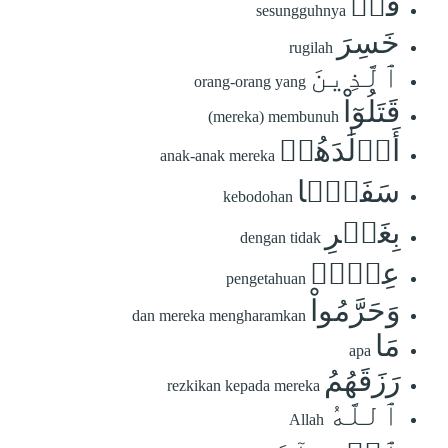
قَدۡ
sesungguhnya
خَسِرَ
rugilah
ٱلَّذِينَ
orang-orang yang
قَتَلُوٓاْ
(mereka) membunuh
أَوۡلَٰدَهُمۡ
anak-anak mereka
سَفَهَۢا
kebodohan
بِغَيۡرِ
dengan tidak
عِلۡمٖ
pengetahuan
وَحَرَّمُواْ
dan mereka mengharamkan
مَا
apa
رَزَقَهُمُ
rezkikan kepada mereka
ٱللَّهُ
Allah