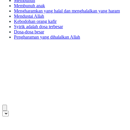
Membunuh
Membunuh anak
Mengharamkan yang halal dan menghalalkan yang haram
Mendustai Allah
Kebodohan orang kafir
Syirik adalah dosa terbesar
Dosa-dosa besar
Pengharaman yang dihalalkan Allah