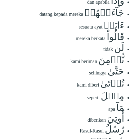
وَإِذَا
dan apabila
جَآءَتۡهُمۡ
datang kepada mereka
ءَايَةٞ
sesuatu ayat
قَالُواْ
mereka berkata
لَن
tidak
نُّؤۡمِنَ
kami beriman
حَتَّىٰ
sehingga
نُؤۡتَىٰ
kami diberi
مِثۡلَ
seperti
مَآ
apa
أُوتِيَ
diberikan
رُسُلُ
Rasul-Rasul