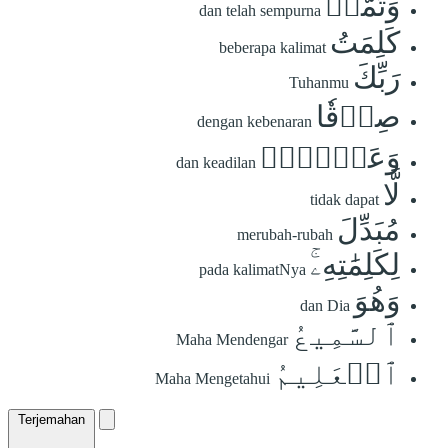
وَتَمَّتۡ
dan telah sempurna
كَلِمَتُ
beberapa kalimat
رَبِّكَ
Tuhanmu
صِدۡقٗا
dengan kebenaran
وَعَدۡلٗاۚ
dan keadilan
لَّا
tidak dapat
مُبَدِّلَ
merubah-rubah
لِكَلِمَٰتِهِۦۚ
pada kalimatNya
وَهُوَ
dan Dia
ٱلسَّمِيعُ
Maha Mendengar
ٱلۡعَلِيمُ
Maha Mengetahui
Terjemahan