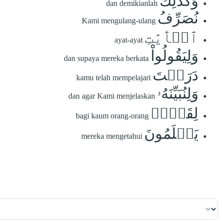
وَكَذَٰلِكَ
dan demikianlah
نُصَرِّفُ
Kami mengulang-ulang
ٱلۡأٓيَٰتِ
ayat-ayat
وَلِيَقُولُواْ
dan supaya mereka berkata
دَرَسۡتَ
kamu telah mempelajari
وَلِنُبَيِّنَهُۥ
dan agar Kami menjelaskan
لِقَوۡمٖ
bagi kaum orang-orang
يَعۡلَمُونَ
mereka mengetahui