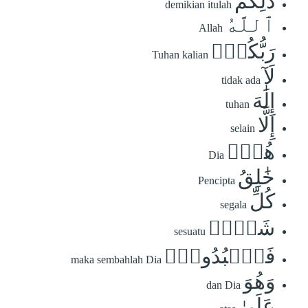
ذَٰلِكُمُ
demikian itulah
ٱللَّهُ
Allah
رَبُّكُمۡۖ
Tuhan kalian
لَآ
tidak ada
إِلَٰهَ
tuhan
إِلَّا
selain
هُوَۖ
Dia
خَٰلِقُ
Pencipta
كُلِّ
segala
شَيۡءٖ
sesuatu
فَٱعۡبُدُوهُۚ
maka sembahlah Dia
وَهُوَ
dan Dia
عَلَىٰ