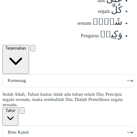
atas
كُلِّ
segala
شَيۡءٖ
sesuatu
وَكِيلٞ
Pengurus
Terjemahan
Itulah Allah, Tuhan kamu; tidak ada tuhan selain Dia; Pencipta
segala sesuatu, maka sembahlah Dia; Dialah Pemelihara segala
sesuatu.
Tafsir