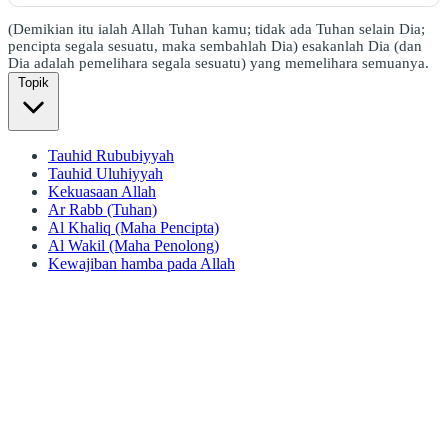
(Demikian itu ialah Allah Tuhan kamu; tidak ada Tuhan selain Dia;
pencipta segala sesuatu, maka sembahlah Dia) esakanlah Dia (dan
Dia adalah pemelihara segala sesuatu) yang memelihara semuanya.
Topik
Tauhid Rububiyyah
Tauhid Uluhiyyah
Kekuasaan Allah
Ar Rabb (Tuhan)
Al Khaliq (Maha Pencipta)
Al Wakil (Maha Penolong)
Kewajiban hamba pada Allah