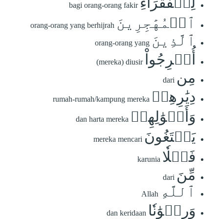
لِلۡفُقَرَآءِ
bagi orang-orang fakir
ٱلۡمُهَٰجِرِينَ
orang-orang yang berhijrah
ٱلَّذِينَ
orang-orang yang
أُخۡرِجُواْ
(mereka) diusir
مِن
dari
دِيَٰرِهِمۡ
rumah-rumah/kampung mereka
وَأَمۡوَٰلِهِمۡ
dan harta mereka
يَبۡتَغُونَ
mereka mencari
فَضۡلٗا
karunia
مِّنَ
dari
ٱللَّهِ
Allah
وَرِضۡوَٰنٗا
dan keridaan