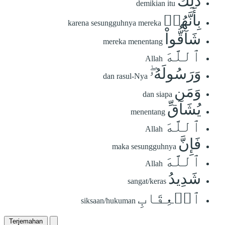
ذَٰلِكَ
demikian itu
بِأَنَّهُمۡ
karena sesungguhnya mereka
شَآقُّواْ
mereka menentang
ٱللَّهَ
Allah
وَرَسُولَهُۥۖ
dan rasul-Nya
وَمَن
dan siapa
يُشَآقِّ
menentang
ٱللَّهَ
Allah
فَإِنَّ
maka sesungguhnya
ٱللَّهَ
Allah
شَدِيدُ
sangat/keras
ٱلۡعِقَابِ
siksaan/hukuman
Terjemahan