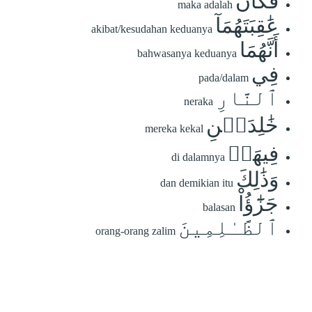
فَكَانَ
maka adalah
عَٰقِبَتَهُمَآ
akibat/kesudahan keduanya
أَنَّهُمَا
bahwasanya keduanya
فِي
pada/dalam
ٱلنَّارِ
neraka
خَٰلِدَيۡنِ
mereka kekal
فِيهَاۚ
di dalamnya
وَذَٰلِكَ
dan demikian itu
جَزَٰٓؤُاْ
balasan
ٱلظَّـٰلِمِينَ
orang-orang zalim