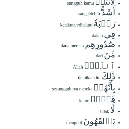
لَأَنتُمۡ
sungguh kamu
أَشَدُّ
sangat/lebih
رَهۡبَةٗ
ketakutan/ditakuti
فِي
dalam
صُدُورِهِم
dada mereka
مِّنَ
dari
ٱللَّهِۚ
Allah
ذَٰلِكَ
demikian itu
بِأَنَّهُمۡ
sesungguhnya mereka
قَوۡمٞ
kaum
لَّا
tidak
يَفۡقَهُونَ
mengerti