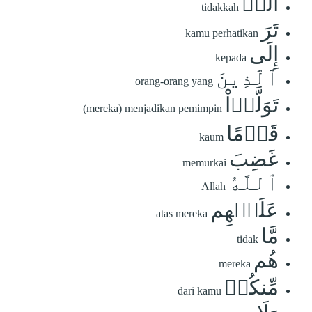
أَلَمۡ
tidakkah
تَرَ
kamu perhatikan
إِلَى
kepada
ٱلَّذِينَ
orang-orang yang
تَوَلَّوۡاْ
(mereka) menjadikan pemimpin
قَوۡمًا
kaum
غَضِبَ
memurkai
ٱللَّهُ
Allah
عَلَيۡهِم
atas mereka
مَّا
tidak
هُم
mereka
مِّنكُمۡ
dari kamu