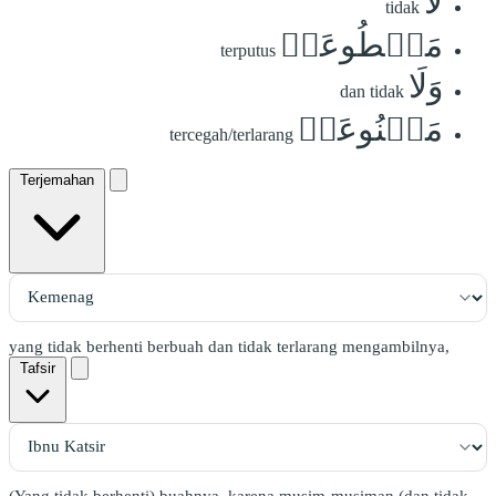
لَّا
tidak
مَقۡطُوعَةٖ
terputus
وَلَا
dan tidak
مَمۡنُوعَةٖ
tercegah/terlarang
Terjemahan
yang tidak berhenti berbuah dan tidak terlarang mengambilnya,
Tafsir
(Yang tidak berhenti) buahnya. karena musim-musiman (dan tidak