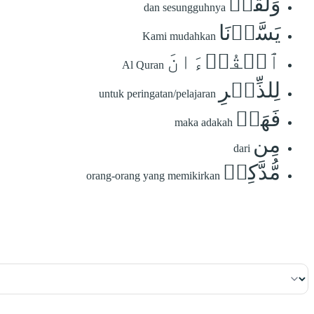
وَلَقَدۡ
dan sesungguhnya
يَسَّرۡنَا
Kami mudahkan
ٱلۡقُرۡءَانَ
Al Quran
لِلذِّكۡرِ
untuk peringatan/pelajaran
فَهَلۡ
maka adakah
مِن
dari
مُّدَّكِرٖ
orang-orang yang memikirkan