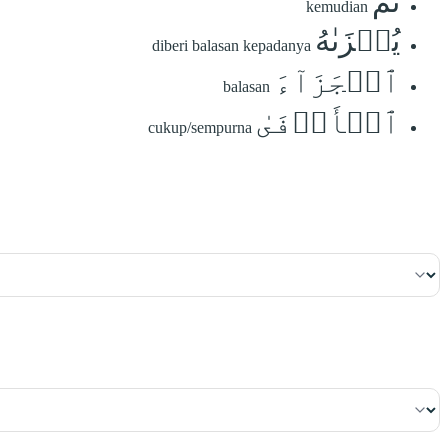
ثُمَّ
kemudian
يُجۡزَىٰهُ
diberi balasan kepadanya
ٱلۡجَزَآءَ
balasan
ٱلۡأَوۡفَىٰ
cukup/sempurna