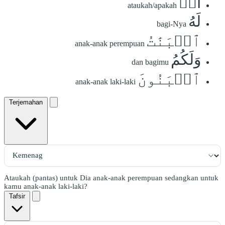
أَمۡ
ataukah/apakah
لَهُ
bagi-Nya
ٱلۡبَنَٰتُ
anak-anak perempuan
وَلَكُمُ
dan bagimu
ٱلۡبَنُونَ
anak-anak laki-laki
Terjemahan
Ataukah (pantas) untuk Dia anak-anak perempuan sedangkan untuk
kamu anak-anak laki-laki?
Tafsir