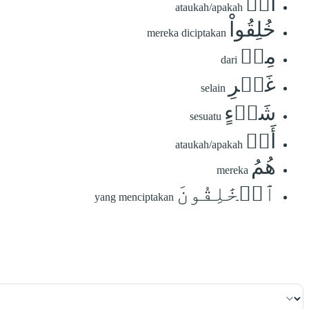
أَمۡ
ataukah/apakah
خُلِقُواْ
mereka diciptakan
مِنۡ
dari
غَيۡرِ
selain
شَيۡءٍ
sesuatu
أَمۡ
ataukah/apakah
هُمُ
mereka
ٱلۡخَٰلِقُونَ
yang menciptakan