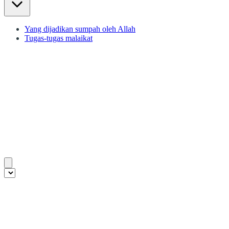
Yang dijadikan sumpah oleh Allah
Tugas-tugas malaikat