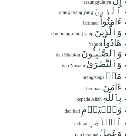
إِنَّ
sesungguhnya
ٱلَّذِينَ
orang-orang yang
ءَامَنُواْ
beriman
وَٱلَّذِينَ
dan orang-orang yang
هَادُواْ
Yahudi
وَٱلصَّـٰبِـُٔونَ
dan Shabi-in
وَٱلنَّصَٰرَىٰ
dan Nasrani
مَنۡ
orang/siapa
ءَامَنَ
beriman
بِٱللَّهِ
kepada Allah
وَٱلۡيَوۡمِ
dan hari
ٱلۡأٓخِرِ
akhirat
وَعَمِلَ
dan beramal