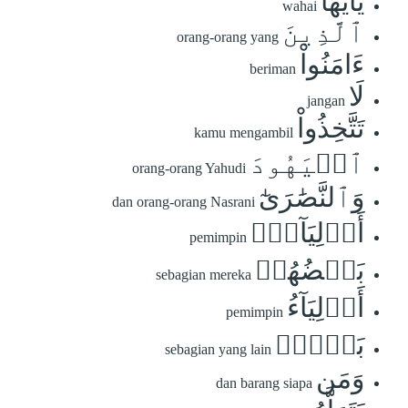
يَٰٓأَيُّهَا
wahai
ٱلَّذِينَ
orang-orang yang
ءَامَنُواْ
beriman
لَا
jangan
تَتَّخِذُواْ
kamu mengambil
ٱلۡيَهُودَ
orang-orang Yahudi
وَٱلنَّصَٰرَىٰٓ
dan orang-orang Nasrani
أَوۡلِيَآءَۘ
pemimpin
بَعۡضُهُمۡ
sebagian mereka
أَوۡلِيَآءُ
pemimpin
بَعۡضٖۚ
sebagian yang lain
وَمَن
dan barang siapa