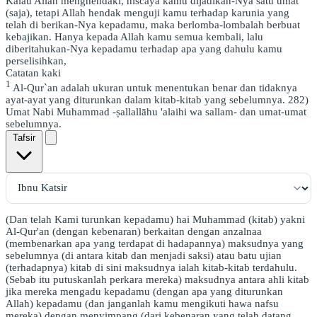
Kalau Allah menghendaki, niscaya kamu dijadikan-Nya satu umat
(saja), tetapi Allah hendak menguji kamu terhadap karunia yang
telah di berikan-Nya kepadamu, maka berlomba-lombalah berbuat
kebajikan. Hanya kepada Allah kamu semua kembali, lalu
diberitahukan-Nya kepadamu terhadap apa yang dahulu kamu
perselisihkan,
Catatan kaki
1
Al-Qur`an adalah ukuran untuk menentukan benar dan tidaknya
ayat-ayat yang diturunkan dalam kitab-kitab yang sebelumnya. 282)
Umat Nabi Muhammad -ṣallallāhu 'alaihi wa sallam- dan umat-umat
sebelumnya.
Tafsir
(Dan telah Kami turunkan kepadamu) hai Muhammad (kitab) yakni
Al-Qur'an (dengan kebenaran) berkaitan dengan anzalnaa
(membenarkan apa yang terdapat di hadapannya) maksudnya yang
sebelumnya (di antara kitab dan menjadi saksi) atau batu ujian
(terhadapnya) kitab di sini maksudnya ialah kitab-kitab terdahulu.
(Sebab itu putuskanlah perkara mereka) maksudnya antara ahli kitab
jika mereka mengadu kepadamu (dengan apa yang diturunkan
Allah) kepadamu (dan janganlah kamu mengikuti hawa nafsu
mereka) dengan menyimpang (dari kebenaran yang telah datang