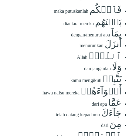
فَٱحۡكُم
maka putuskanlah
بَيۡنَهُم
diantara mereka
بِمَآ
dengan/menurut apa
أَنزَلَ
menurunkan
ٱللَّهُۖ
Allah
وَلَا
dan janganlah
تَتَّبِعۡ
kamu mengikuti
أَهۡوَآءَهُمۡ
hawa nafsu mereka
عَمَّا
dari apa
جَآءَكَ
telah datang kepadamu
مِنَ
dari
ٱلۡحَقِّۚ