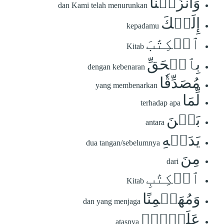
وَأَنزَلۡنَآ
dan Kami telah menurunkan
إِلَيۡكَ
kepadamu
ٱلۡكِتَٰبَ
Kitab
بِٱلۡحَقِّ
dengan kebenaran
مُصَدِّقٗا
yang membenarkan
لِّمَا
terhadap apa
بَيۡنَ
antara
يَدَيۡهِ
dua tangan/sebelumnya
مِنَ
dari
ٱلۡكِتَٰبِ
Kitab
وَمُهَيۡمِنًا
dan yang menjaga
عَلَيۡهِۖ
atasnya