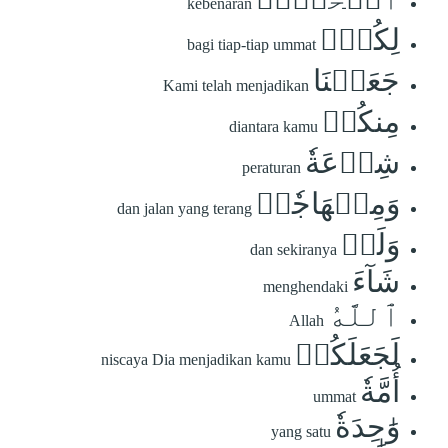
kebenaran
لِكُلّٖ
bagi tiap-tiap ummat
جَعَلۡنَا
Kami telah menjadikan
مِنكُمۡ
diantara kamu
شِرۡعَةٗ
peraturan
وَمِنۡهَاجٗاۚ
dan jalan yang terang
وَلَوۡ
dan sekiranya
شَآءَ
menghendaki
ٱللَّهُ
Allah
لَجَعَلَكُمۡ
niscaya Dia menjadikan kamu
أُمَّةٗ
ummat
وَٰحِدَةٗ
yang satu