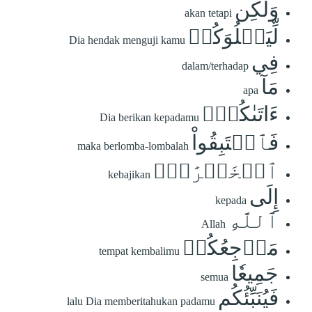
وَلَٰكِن
akan tetapi
لِّيَبۡلُوَكُمۡ
Dia hendak menguji kamu
فِي
dalam/terhadap
مَآ
apa
ءَاتَىٰكُمۡۖ
Dia berikan kepadamu
فَٱسۡتَبِقُواْ
maka berlomba-lombalah
ٱلۡخَيۡرَٰتِۚ
kebajikan
إِلَى
kepada
ٱللَّهِ
Allah
مَرۡجِعُكُمۡ
tempat kembalimu
جَمِيعٗا
semua
فَيُنَبِّئُكُم
lalu Dia memberitahukan padamu