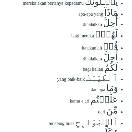
يَسۡـَٔلُونَكَ
mereka akan bertanya kepadamu
مَاذَآ
apa-apa yang
أُحِلَّ
dihalalkan
لَهُمۡۖ
bagi mereka
قُلۡ
katakanlah
أُحِلَّ
dihalalkan
لَكُمُ
bagi kalian
ٱلطَّيِّبَٰتُ
yang baik-baik
وَمَا
dan apa
عَلَّمۡتُم
kamu ajari
مِّنَ
dari
ٱلۡجَوَارِحِ
binatang buas