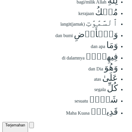
لِلَّهِ
bagi/milik Allah
مُلۡكُ
kerajaan
ٱلسَّمَٰوَٰتِ
langit(jamak)
وَٱلۡأَرۡضِ
dan bumi
وَمَا
dan apa
فِيهِنَّۚ
di dalamnya
وَهُوَ
dan Dia
عَلَىٰ
atas
كُلِّ
segala
شَيۡءٖ
sesuatu
قَدِيرُۢ
Maha Kuasa
Terjemahan