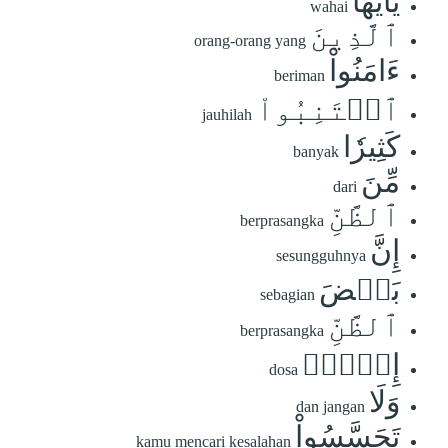
يَٰٓأَيُّهَا
wahai
ٱلَّذِينَ
orang-orang yang
ءَامَنُواْ
beriman
ٱجۡتَنِبُواْ
jauhilah
كَثِيرٗا
banyak
مِّنَ
dari
ٱلظَّنِّ
berprasangka
إِنَّ
sesungguhnya
بَعۡضَ
sebagian
ٱلظَّنِّ
berprasangka
إِثۡمٞۖ
dosa
وَلَا
dan jangan
تَجَسَّسُواْ
kamu mencari kesalahan