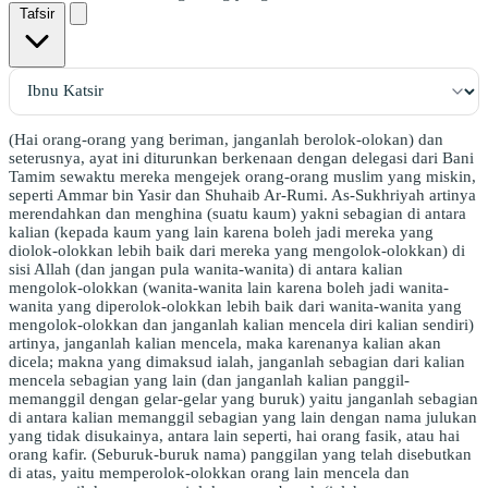
Tafsir
(Hai orang-orang yang beriman, janganlah berolok-olokan) dan
seterusnya, ayat ini diturunkan berkenaan dengan delegasi dari Bani
Tamim sewaktu mereka mengejek orang-orang muslim yang miskin,
seperti Ammar bin Yasir dan Shuhaib Ar-Rumi. As-Sukhriyah artinya
merendahkan dan menghina (suatu kaum) yakni sebagian di antara
kalian (kepada kaum yang lain karena boleh jadi mereka yang
diolok-olokkan lebih baik dari mereka yang mengolok-olokkan) di
sisi Allah (dan jangan pula wanita-wanita) di antara kalian
mengolok-olokkan (wanita-wanita lain karena boleh jadi wanita-
wanita yang diperolok-olokkan lebih baik dari wanita-wanita yang
mengolok-olokkan dan janganlah kalian mencela diri kalian sendiri)
artinya, janganlah kalian mencela, maka karenanya kalian akan
dicela; makna yang dimaksud ialah, janganlah sebagian dari kalian
mencela sebagian yang lain (dan janganlah kalian panggil-
memanggil dengan gelar-gelar yang buruk) yaitu janganlah sebagian
di antara kalian memanggil sebagian yang lain dengan nama julukan
yang tidak disukainya, antara lain seperti, hai orang fasik, atau hai
orang kafir. (Seburuk-buruk nama) panggilan yang telah disebutkan
di atas, yaitu memperolok-olokkan orang lain mencela dan