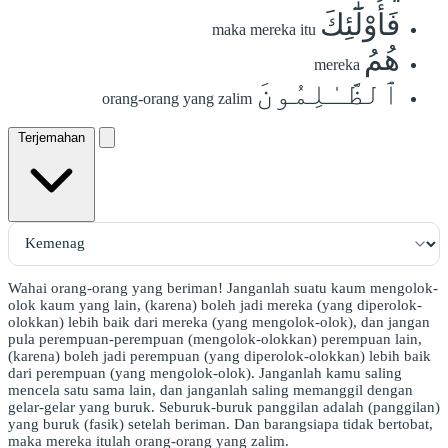
فَأُوْلَٰٓئِكَ
maka mereka itu
هُمُ
mereka
ٱلظَّـٰلِمُونَ
orang-orang yang zalim
Terjemahan
Wahai orang-orang yang beriman! Janganlah suatu kaum mengolok-
olok kaum yang lain, (karena) boleh jadi mereka (yang diperolok-
olokkan) lebih baik dari mereka (yang mengolok-olok), dan jangan
pula perempuan-perempuan (mengolok-olokkan) perempuan lain,
(karena) boleh jadi perempuan (yang diperolok-olokkan) lebih baik
dari perempuan (yang mengolok-olok). Janganlah kamu saling
mencela satu sama lain, dan janganlah saling memanggil dengan
gelar-gelar yang buruk. Seburuk-buruk panggilan adalah (panggilan)
yang buruk (fasik) setelah beriman. Dan barangsiapa tidak bertobat,
maka mereka itulah orang-orang yang zalim.