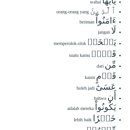
يَٰٓأَيُّهَا
wahai
ٱلَّذِينَ
orang-orang yang
ءَامَنُواْ
beriman
لَا
jangan
يَسۡخَرۡ
memperolok-olok
قَوۡمٞ
suatu kamu
مِّن
dari
قَوۡمٍ
kaum
عَسَىٰٓ
boleh jadi
أَن
bahwa
يَكُونُواْ
adalah mereka
خَيۡرٗا
lebih baik