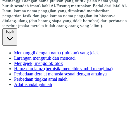
memanggil dengan nama julukan yang buruk (ialah nama yang
buruk sesudah iman) lafal Al-Fusuuq merupakan Badal dari lafal Al-
Ismu, karena nama panggilan yang dimaksud memberikan
pengertian fasik dan juga karena nama panggilan itu biasanya
diulang-ulang (dan barang siapa yang tidak bertobat) dari perbuatan
tersebut (maka mereka itulah orang-orang yang lalim.).
Topik
Memanggil dengan nama (julukan) yang jelek
Larangan mengutuk dan mencaci
Mengejek, mengolok-olok
Hamz dan lamz (berbisik, mencibir sambil menghina)
Perbedaan derajat manusia sesuai dengan amalnya
Perbedaan tingkat amal saleh
Adat-istiadat jahiliah