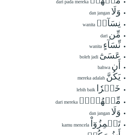
مِّنۡهُمۡ
dari pada mereka
وَلَا
dan jangan
نِسَآءٞ
wanita
مِّن
dari
نِّسَآءٍ
wanita
عَسَىٰٓ
boleh jadi
أَن
bahwa
يَكُنَّ
mereka adalah
خَيۡرٗا
lebih baik
مِّنۡهُنَّۖ
dari mereka
وَلَا
dan jangan
تَلۡمِزُوٓاْ
kamu mencela