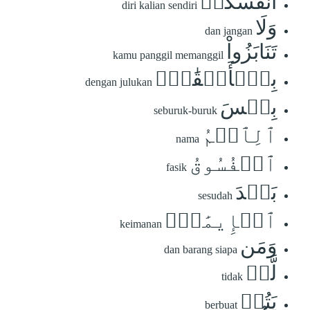
أَنفُسَكُمۡ
diri kalian sendiri
وَلَا
dan jangan
تَنَابَزُواْ
kamu panggil memanggil
بِٱلۡأَلۡقَٰبِۖ
dengan julukan
بِئۡسَ
seburuk-buruk
ٱلِٱسۡمُ
nama
ٱلۡفُسُوقُ
fasik
بَعۡدَ
sesudah
ٱلۡإِيمَٰنِۚ
keimanan
وَمَن
dan barang siapa
لَّمۡ
tidak
يَتُبۡ
berbuat