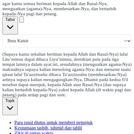
agar kamu semua beriman kepada Allah dan Rasul-Nya,
menguatkan (agama)-Nya, membesarkan-Nya, dan bertasbih
kepada-Nya pagi dan petang.
Tafsir
(Supaya kamu sekalian beriman kepada Allah dan Rasul-Nya) lafal
Litu`minuu dapat dibaca Liyu`minuu, demikian pula pada tiga
tempat lainnya dalam ayat ini, sesudahnya (menguatkan agama-Nya)
maksudnya supaya kalian menolong agama-Nya; dan menurut suatu
qiraat lafal Tu'azziruuhu dibaca Tu'azzizuuhu (membesarkan-Nya)
artinya supaya kalian mengagungkan-Nya, Dhamir pada kedua fi'il
tersebut dapat merujuk, kepada Allah atau Rasul-Nya (dan supaya
kalian bertasbih kepada-Nya) yakni kepada Allah (di waktu pagi dan
petang) pada setiap pagi dan sore.
Topik
Para rasul diutus untuk memberi petunjuk
Keutamaan tasbih, tahmid dan tahlil
Zikir di setiap waktu