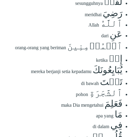
لَّقَدۡ
sesungguhnya
رَضِيَ
meridhai
ٱللَّهُ
Allah
عَنِ
dari
ٱلۡمُؤۡمِنِينَ
orang-orang yang beriman
إِذۡ
ketika
يُبَايِعُونَكَ
mereka berjanji setia kepadamu
تَحۡتَ
di bawah
ٱلشَّجَرَةِ
pohon
فَعَلِمَ
maka Dia mengetahui
مَا
apa yang
فِي
di dalam
قُلُوبِهِمۡ