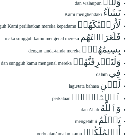
وَلَوۡ
dan walaupun
نَشَآءُ
Kami menghendaki
لَأَرَيۡنَٰكَهُمۡ
guh Kami perlihatkan mereka kepadamu
فَلَعَرَفۡتَهُم
maka sungguh kamu mengenal mereka
بِسِيمَٰهُمۡۚ
dengan tanda-tanda mereka
وَلَتَعۡرِفَنَّهُمۡ
dan sungguh kamu mengenal mereka
فِي
dalam
لَحۡنِ
lagu/tata bahasa
ٱلۡقَوۡلِۚ
perkataan
وَٱللَّهُ
dan Allah
يَعۡلَمُ
mengetahui
أَعۡمَٰلَكُمۡ
perbuatan/amalan kamu