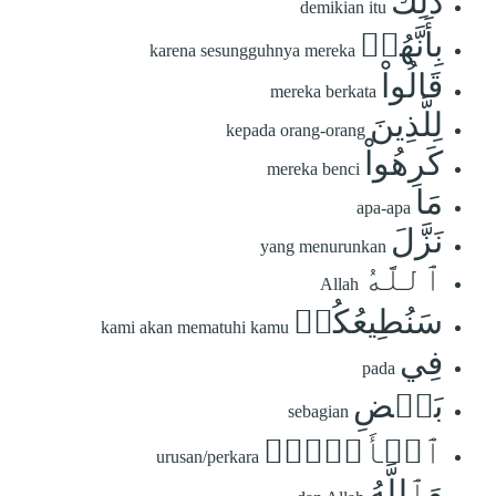
ذَٰلِكَ
demikian itu
بِأَنَّهُمۡ
karena sesungguhnya mereka
قَالُواْ
mereka berkata
لِلَّذِينَ
kepada orang-orang
كَرِهُواْ
mereka benci
مَا
apa-apa
نَزَّلَ
yang menurunkan
ٱللَّهُ
Allah
سَنُطِيعُكُمۡ
kami akan mematuhi kamu
فِي
pada
بَعۡضِ
sebagian
ٱلۡأَمۡرِۖ
urusan/perkara
وَٱللَّهُ