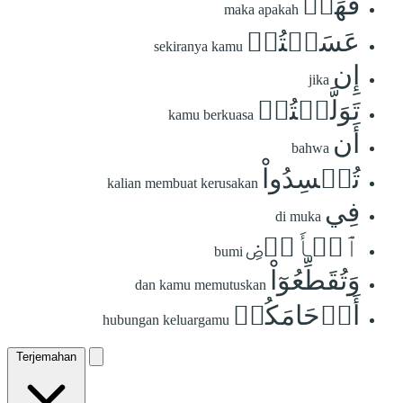
فَهَلۡ
maka apakah
عَسَيۡتُمۡ
sekiranya kamu
إِن
jika
تَوَلَّيۡتُمۡ
kamu berkuasa
أَن
bahwa
تُفۡسِدُواْ
kalian membuat kerusakan
فِي
di muka
ٱلۡأَرۡضِ
bumi
وَتُقَطِّعُوٓاْ
dan kamu memutuskan
أَرۡحَامَكُمۡ
hubungan keluargamu
Terjemahan