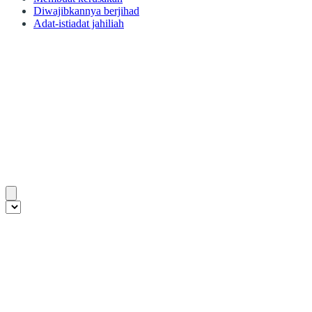
Diwajibkannya berjihad
Adat-istiadat jahiliah