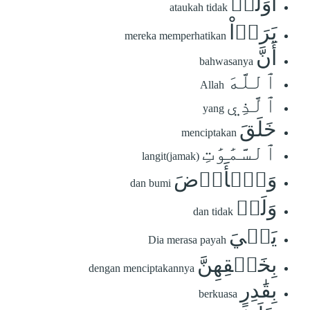
أَوَلَمۡ
ataukah tidak
يَرَوۡاْ
mereka memperhatikan
أَنَّ
bahwasanya
ٱللَّهَ
Allah
ٱلَّذِي
yang
خَلَقَ
menciptakan
ٱلسَّمَٰوَٰتِ
langit(jamak)
وَٱلۡأَرۡضَ
dan bumi
وَلَمۡ
dan tidak
يَعۡيَ
Dia merasa payah
بِخَلۡقِهِنَّ
dengan menciptakannya
بِقَٰدِرٍ
berkuasa