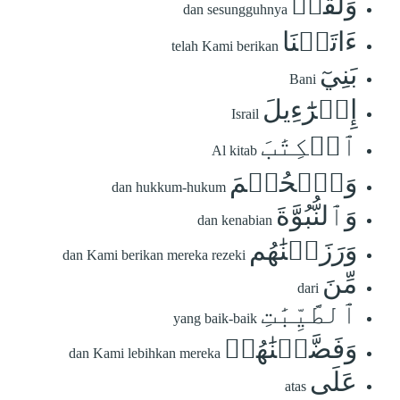
وَلَقَدۡ
dan sesungguhnya
ءَاتَيۡنَا
telah Kami berikan
بَنِيٓ
Bani
إِسۡرَٰٓءِيلَ
Israil
ٱلۡكِتَٰبَ
Al kitab
وَٱلۡحُكۡمَ
dan hukkum-hukum
وَٱلنُّبُوَّةَ
dan kenabian
وَرَزَقۡنَٰهُم
dan Kami berikan mereka rezeki
مِّنَ
dari
ٱلطَّيِّبَٰتِ
yang baik-baik
وَفَضَّلۡنَٰهُمۡ
dan Kami lebihkan mereka
عَلَى
atas