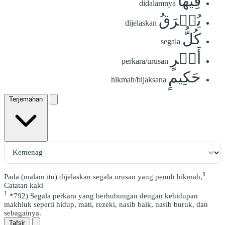
فِيهَا
didalamnya
يُفۡرَقُ
dijelaskan
كُلُّ
segala
أَمۡرٍ
perkara/urusan
حَكِيمٍ
hikmah/bijaksana
Terjemahan
1
Pada (malam itu) dijelaskan segala urusan yang penuh hikmah,
Catatan kaki
1
*792) Segala perkara yang berhubungan dengan kehidupan
makhluk seperti hidup, mati, rezeki, nasib baik, nasib buruk, dan
sebagainya.
Tafsir