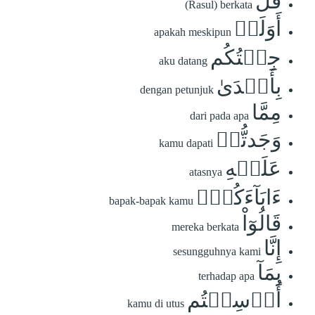
قَٰلَ
(Rasul) berkata
أَوَلَوۡ
apakah meskipun
جِئۡتُكُم
aku datang
بِأَهۡدَىٰ
dengan petunjuk
مِمَّا
dari pada apa
وَجَدتُّمۡ
kamu dapati
عَلَيۡهِ
atasnya
ءَابَآءَكُمۡۖ
bapak-bapak kamu
قَالُوٓاْ
mereka berkata
إِنَّا
sesungguhnya kami
بِمَآ
terhadap apa
أُرۡسِلۡتُم
kamu di utus